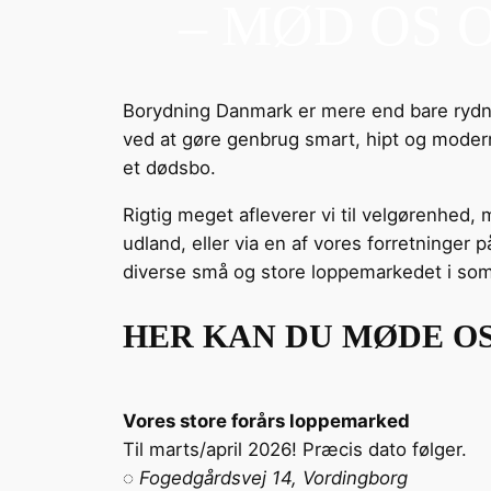
– MØD OS 
Borydning Danmark er mere end bare rydnin
ved at gøre genbrug smart, hipt og moderne.
et dødsbo.
Rigtig meget afleverer vi til velgørenhed, 
udland, eller via en af vores forretninger 
diverse små og store loppemarkedet i somme
HER KAN DU MØDE O
Vores store forårs loppemarked
Til marts/april 2026! Præcis dato følger.
◌
Fogedgårdsvej 14, Vordingborg