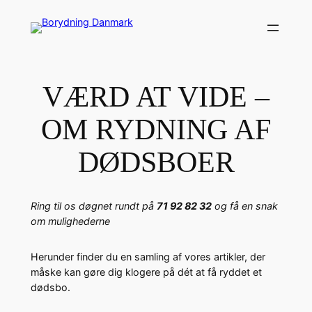
Spring
til
indhold
VÆRD AT VIDE –
OM RYDNING AF
DØDSBOER
Ring til os døgnet rundt på
71 92 82 32
og få en snak
om mulighederne
Herunder finder du en samling af vores artikler, der
måske kan gøre dig klogere på dét at få ryddet et
dødsbo.