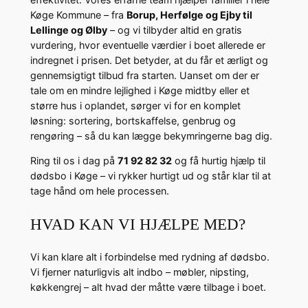
Køge Kommune – fra
Borup, Herfølge og Ejby til
Lellinge og Ølby
– og vi tilbyder altid en gratis
vurdering, hvor eventuelle værdier i boet allerede er
indregnet i prisen. Det betyder, at du får et ærligt og
gennemsigtigt tilbud fra starten. Uanset om der er
tale om en mindre lejlighed i Køge midtby eller et
større hus i oplandet, sørger vi for en komplet
løsning: sortering, bortskaffelse, genbrug og
rengøring – så du kan lægge bekymringerne bag dig.
Ring til os i dag på
71 92 82 32
og få hurtig hjælp til
dødsbo i Køge – vi rykker hurtigt ud og står klar til at
tage hånd om hele processen.
HVAD KAN VI HJÆLPE MED?
Vi kan klare alt i forbindelse med rydning af dødsbo.
Vi fjerner naturligvis alt indbo – møbler, nipsting,
køkkengrej – alt hvad der måtte være tilbage i boet.