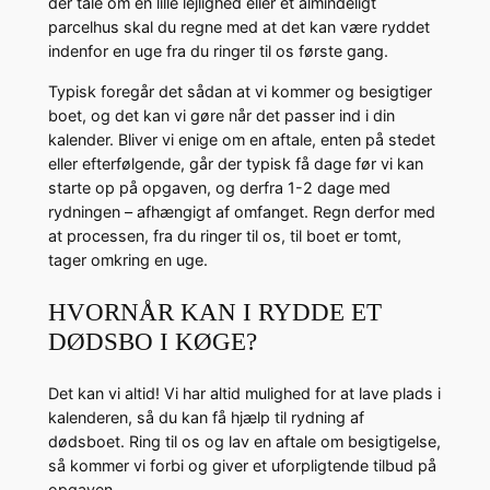
der tale om en lille lejlighed eller et almindeligt
parcelhus skal du regne med at det kan være ryddet
indenfor en uge fra du ringer til os første gang.
Typisk foregår det sådan at vi kommer og besigtiger
boet, og det kan vi gøre når det passer ind i din
kalender. Bliver vi enige om en aftale, enten på stedet
eller efterfølgende, går der typisk få dage før vi kan
starte op på opgaven, og derfra 1-2 dage med
rydningen – afhængigt af omfanget. Regn derfor med
at processen, fra du ringer til os, til boet er tomt,
tager omkring en uge.
HVORNÅR KAN I RYDDE ET
DØDSBO I KØGE?
Det kan vi altid! Vi har altid mulighed for at lave plads i
kalenderen, så du kan få hjælp til rydning af
dødsboet. Ring til os og lav en aftale om besigtigelse,
så kommer vi forbi og giver et uforpligtende tilbud på
opgaven.