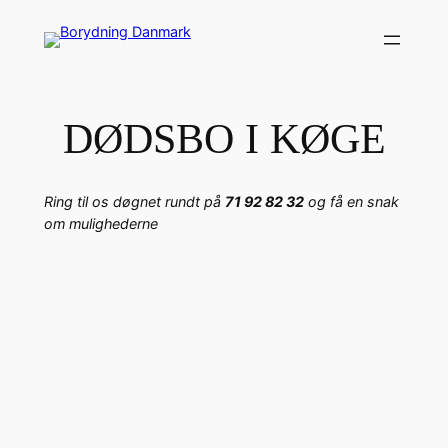
Spring
til
indhold
DØDSBO I KØGE
Ring til os døgnet rundt på
71 92 82 32
og få en snak
om mulighederne